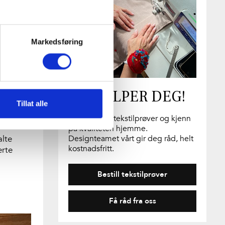
Markedsføring
VI HJELPER DEG!
ig
Tillat alle
Bestill gratis tekstilprøver og kjenn
på kvaliteten hjemme.
alte
Designteamet vårt gir deg råd, helt
kostnadsfritt.
erte
Bestill tekstilprøver
Få råd fra oss