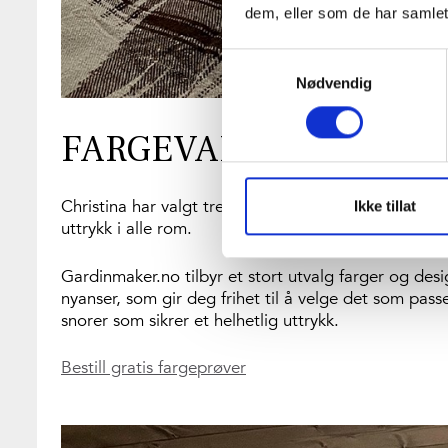
dem, eller som de har samlet
Samtykkevalg
Nødvendig
FARGEVALG TIL TREP
Christina har valgt trepersienner i samme farge,
411
Ikke tillat
uttrykk i alle rom.
Gardinmaker.no tilbyr et stort utvalg farger og desi
nyanser, som gir deg frihet til å velge det som pa
snorer som sikrer et helhetlig uttrykk.
Bestill gratis fargeprøver