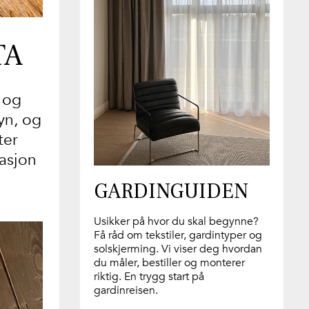
TA
 og
yn, og
ter
rasjon
GARDINGUIDEN
Usikker på hvor du skal begynne?
Få råd om tekstiler, gardintyper og
solskjerming. Vi viser deg hvordan
du måler, bestiller og monterer
riktig. En trygg start på
gardinreisen.