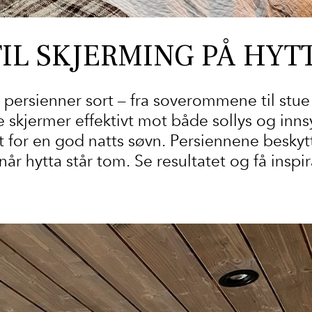
TIL SKJERMING PÅ HYT
 persienner sort – fra soverommene til stue
e skjermer effektivt mot både sollys og inns
 for en god natts søvn. Persiennene beskyt
år hytta står tom. Se resultatet og få inspi