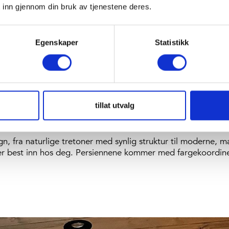
 inn gjennom din bruk av tjenestene deres.
Egenskaper
Statistikk
ERSIENNER
950 / Sort
, til hele hytta, noe som skaper et helhetlig og rol
tillat utvalg
gn, fra naturlige tretoner med synlig struktur til moderne, m
sser best inn hos deg. Persiennene kommer med fargekoordin