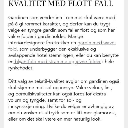
KVALITET MED FLOTT FALL
Gardinen som vender inn i rommet skal være med
på å gi rommet karakter, og derfor kan du trygt
velge en tyngre gardin som faller flott og som har
vakre folder i gardinholdet. Mange
interiørdesignere foretrekker en
gardin med wave-
fold
, som underbygger den eksklusive og
avslappende hotellstemningen, eller du kan benytte
en
blyantfold med stramme og jevne folder
i hele
rynkehodet.
Ditt valg av tekstil-kvalitet avgjør om gardinen også
skal skjerme mot sol og innsyn. Vakre velour, lin-,
og bomullskvaliteter kan også fores for ekstra
volum og tyngde, samt for sol- og
innsynsskjerming. Hvilke du velger er avhengig av
om du ønsker et uttrykk som er litt mer glamorøst,
eller om det skal være en mer naturlig look.