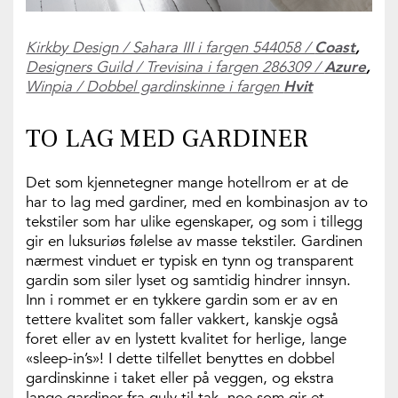
Kirkby Design / Sahara III i fargen 544058 /
Coast
,
Designers Guild / Trevisina i fargen 286309 /
Azure
,
Winpia / Dobbel gardinskinne i fargen
Hvit
TO LAG MED GARDINER
Det som kjennetegner mange hotellrom er at de
har to lag med gardiner, med en kombinasjon av to
tekstiler som har ulike egenskaper, og som i tillegg
gir en luksuriøs følelse av masse tekstiler. Gardinen
nærmest vinduet er typisk en tynn og transparent
gardin som siler lyset og samtidig hindrer innsyn.
Inn i rommet er en tykkere gardin som er av en
tettere kvalitet som faller vakkert, kanskje også
foret eller av en lystett kvalitet for herlige, lange
«sleep-in’s»! I dette tilfellet benyttes en dobbel
gardinskinne i taket eller på veggen, og ekstra
lange gardiner fra gulv til tak, noe som gir et