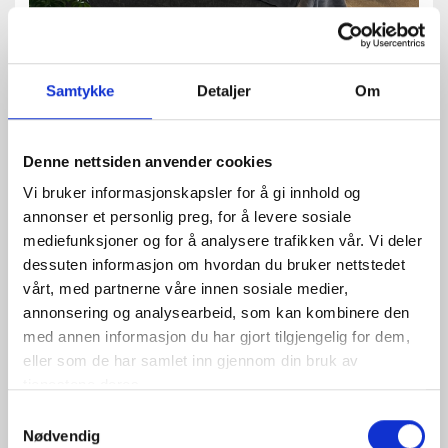
Samtykke
Detaljer
Om
Kirkby Design / Sahara III i fargen 544007 /
Denne nettsiden anvender cookies
Eggshell
,
Designers Guild / Trevisina i fargen
Vi bruker informasjonskapsler for å gi innhold og
286302 /
Chalk
,
Nexty dobbel gardinskinne / Stål i
annonser et personlig preg, for å levere sosiale
fargen
sort
mediefunksjoner og for å analysere trafikken vår. Vi deler
dessuten informasjon om hvordan du bruker nettstedet
vårt, med partnerne våre innen sosiale medier,
annonsering og analysearbeid, som kan kombinere den
med annen informasjon du har gjort tilgjengelig for dem,
eller som de har samlet inn gjennom din bruk av
ROM MED SKRÅTAK ELLER
tjenestene deres.
SMÅ VINDUER
Samtykkevalg
Nødvendig