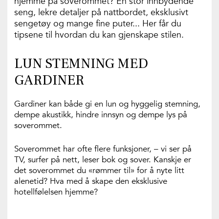
hjemme på soverommet? En stor innbydende
seng, lekre detaljer på nattbordet, eksklusivt
sengetøy og mange fine puter... Her får du
tipsene til hvordan du kan gjenskape stilen.
LUN STEMNING MED
GARDINER
Gardiner kan både gi en lun og hyggelig stemning,
dempe akustikk, hindre innsyn og dempe lys på
soverommet.
Soverommet har ofte flere funksjoner, – vi ser på
TV, surfer på nett, leser bok og sover. Kanskje er
det soverommet du «rømmer til» for å nyte litt
alenetid? Hva med å skape den eksklusive
hotellfølelsen hjemme?