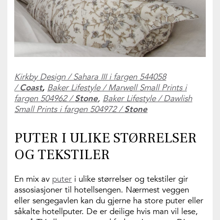
Kirkby Design / Sahara III i fargen 544058
/
Coast
,
Baker Lifestyle / Marwell Small Prints i
fargen 504962 /
Stone
,
Baker Lifestyle / Dawlish
Small Prints i fargen 504972 /
Stone
PUTER I ULIKE STØRRELSER
OG TEKSTILER
En mix av
puter
i ulike størrelser og tekstiler gir
assosiasjoner til hotellsengen. Nærmest veggen
eller sengegavlen kan du gjerne ha store puter eller
såkalte hotellputer. De er deilige hvis man vil lese,