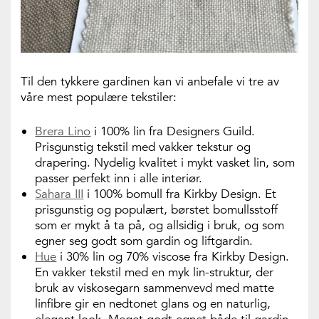
Til den tykkere gardinen kan vi anbefale vi tre av
våre mest populære tekstiler:
Brera Lino
i 100% lin fra Designers Guild.
Prisgunstig tekstil med vakker tekstur og
drapering. Nydelig kvalitet i mykt vasket lin, som
passer perfekt inn i alle interiør.
Sahara III
i 100% bomull fra Kirkby Design. Et
prisgunstig og populært, børstet bomullsstoff
som er mykt å ta på, og allsidig i bruk, og som
egner seg godt som gardin og liftgardin.
Hue
i 30% lin og 70% viscose fra Kirkby Design.
En vakker tekstil med en myk lin-struktur, der
bruk av viskosegarn sammenvevd med matte
linfibre gir en nedtonet glans og en naturlig,