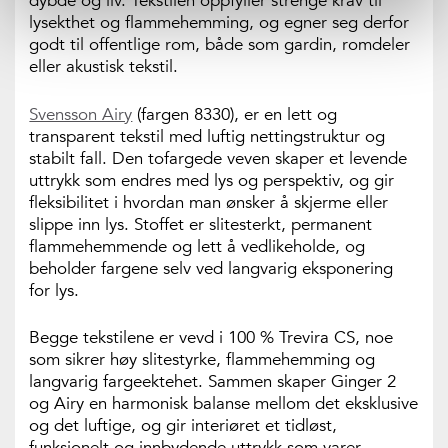
dybde og liv. Tekstilen oppfyller strenge krav til
lysekthet og flammehemming, og egner seg derfor
godt til offentlige rom, både som gardin, romdeler
eller akustisk tekstil.
Svensson Airy
(fargen 8330), er en lett og
transparent tekstil med luftig nettingstruktur og
stabilt fall. Den tofargede veven skaper et levende
uttrykk som endres med lys og perspektiv, og gir
fleksibilitet i hvordan man ønsker å skjerme eller
slippe inn lys. Stoffet er slitesterkt, permanent
flammehemmende og lett å vedlikeholde, og
beholder fargene selv ved langvarig eksponering
for lys.
Begge tekstilene er vevd i 100 % Trevira CS, noe
som sikrer høy slitestyrke, flammehemming og
langvarig fargeektehet. Sammen skaper Ginger 2
og Airy en harmonisk balanse mellom det eksklusive
og det luftige, og gir interiøret et tidløst,
funksjonelt og innbydende uttrykk som varer.