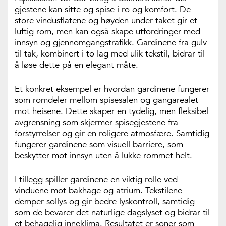
gjestene kan sitte og spise i ro og komfort. De
store vindusflatene og høyden under taket gir et
luftig rom, men kan også skape utfordringer med
innsyn og gjennomgangstrafikk. Gardinene fra gulv
til tak, kombinert i to lag med ulik tekstil, bidrar til
å løse dette på en elegant måte.
Et konkret eksempel er hvordan gardinene fungerer
som romdeler mellom spisesalen og gangarealet
mot heisene. Dette skaper en tydelig, men fleksibel
avgrensning som skjermer spisegjestene fra
forstyrrelser og gir en roligere atmosfære. Samtidig
fungerer gardinene som visuell barriere, som
beskytter mot innsyn uten å lukke rommet helt.
I tillegg spiller gardinene en viktig rolle ved
vinduene mot bakhage og atrium. Tekstilene
demper sollys og gir bedre lyskontroll, samtidig
som de bevarer det naturlige dagslyset og bidrar til
et behagelig inneklima. Resultatet er soner som