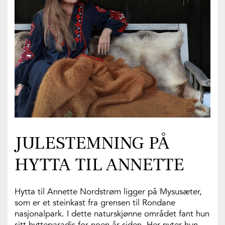
JULESTEMNING PÅ
HYTTA TIL ANNETTE
Hytta til Annette Nordstrøm ligger på Mysusæter,
som er et steinkast fra grensen til Rondane
nasjonalpark. I dette naturskjønne området fant hun
sitt hytteparadis for noen år siden. Her nyter hun