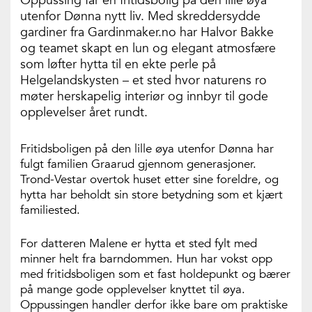
Oppussing får en fritidsbolig på den lille øya
utenfor Dønna nytt liv. Med skreddersydde
gardiner fra Gardinmaker.no har Halvor Bakke
og teamet skapt en lun og elegant atmosfære
som løfter hytta til en ekte perle på
Helgelandskysten – et sted hvor naturens ro
møter herskapelig interiør og innbyr til gode
opplevelser året rundt.
Fritidsboligen på den lille øya utenfor Dønna har
fulgt familien Graarud gjennom generasjoner.
Trond-Vestar overtok huset etter sine foreldre, og
hytta har beholdt sin store betydning som et kjært
familiested.
For datteren Malene er hytta et sted fylt med
minner helt fra barndommen. Hun har vokst opp
med fritidsboligen som et fast holdepunkt og bærer
på mange gode opplevelser knyttet til øya.
Oppussingen handler derfor ikke bare om praktiske