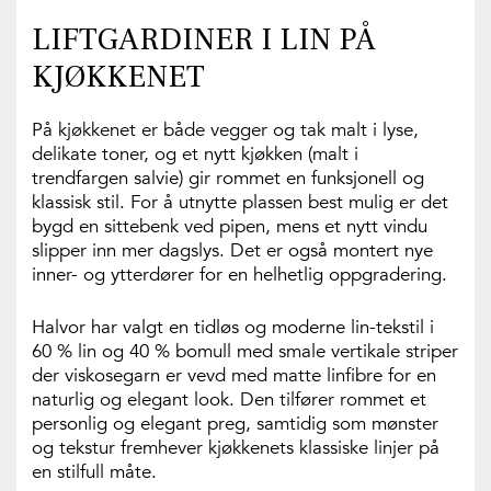
LIFTGARDINER I LIN PÅ
KJØKKENET
På kjøkkenet er både vegger og tak malt i lyse,
delikate toner, og et nytt kjøkken (malt i
trendfargen salvie) gir rommet en funksjonell og
klassisk stil. For å utnytte plassen best mulig er det
bygd en sittebenk ved pipen, mens et nytt vindu
slipper inn mer dagslys. Det er også montert nye
inner- og ytterdører for en helhetlig oppgradering.
Halvor har valgt en tidløs og moderne lin-tekstil i
60 % lin og 40 % bomull med smale vertikale striper
der viskosegarn er vevd med matte linfibre for en
naturlig og elegant look. Den tilfører rommet et
personlig og elegant preg, samtidig som mønster
og tekstur fremhever kjøkkenets klassiske linjer på
en stilfull måte.