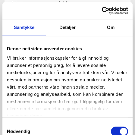
gir jevne og stramme folder øverst.
Samtykke
Detaljer
Om
Denne nettsiden anvender cookies
Tekstilen står i kontrast til tapetets struktur.
Vi bruker informasjonskapsler for å gi innhold og
Det skaper spennende uttrykk i rommet.
annonser et personlig preg, for å levere sosiale
- Halvor Bakke
mediefunksjoner og for å analysere trafikken vår. Vi deler
dessuten informasjon om hvordan du bruker nettstedet
vårt, med partnerne våre innen sosiale medier,
annonsering og analysearbeid, som kan kombinere den
med annen informasjon du har gjort tilgjengelig for dem,
eller som de har samlet inn gjennom din bruk av
tjenestene deres.
Samtykkevalg
Nødvendig