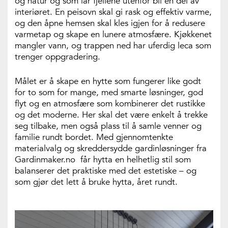
og natur og som lar fjellene utenfor bli en del av
interiøret. En peisovn skal gi rask og effektiv varme,
og den åpne hemsen skal kles igjen for å redusere
varmetap og skape en lunere atmosfære. Kjøkkenet
mangler vann, og trappen ned har uferdig leca som
trenger oppgradering.
Målet er å skape en hytte som fungerer like godt
for to som for mange, med smarte løsninger, god
flyt og en atmosfære som kombinerer det rustikke
og det moderne. Her skal det være enkelt å trekke
seg tilbake, men også plass til å samle venner og
familie rundt bordet. Med gjennomtenkte
materialvalg og skreddersydde gardinløsninger fra
Gardinmaker.no får hytta en helhetlig stil som
balanserer det praktiske med det estetiske – og
som gjør det lett å bruke hytta, året rundt.