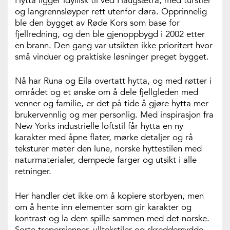
Hytta ligger idyllisk til ved Haugsætra, med turstier
og langrennsløyper rett utenfor døra. Opprinnelig
ble den bygget av Røde Kors som base for
fjellredning, og den ble gjenoppbygd i 2002 etter
en brann. Den gang var utsikten ikke prioritert hvor
små vinduer og praktiske løsninger preget bygget.
Nå har Runa og Eila overtatt hytta, og med røtter i
området og et ønske om å dele fjellgleden med
venner og familie, er det på tide å gjøre hytta mer
brukervennlig og mer personlig. Med inspirasjon fra
New Yorks industrielle loftstil får hytta en ny
karakter med åpne flater, mørke detaljer og rå
teksturer møter den lune, norske hyttestilen med
naturmaterialer, dempede farger og utsikt i alle
retninger.
Her handler det ikke om å kopiere storbyen, men
om å hente inn elementer som gir karakter og
kontrast og la dem spille sammen med det norske.
Sorte trepersienner, ulltekstiler og skreddersydde