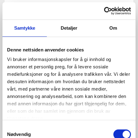
For å skape en lun og harmonisk atmosfære har
Halvor valgt semi-transparente gardiner i tekstilen
Elected fra Chivasso, i fargen
French Mole
. Dette
Samtykke
Detaljer
Om
er et prisgunstig tekstil i dobbel bredde, med en
løsvevd kvalitet og en myk, ulltweed-lignende
tekstur som gir et dempet og naturlig uttrykk.
Materialet består av 67 % polyakryl, 25 % polyester
Denne nettsiden anvender cookies
og 8 % ull, en sammensetning som gir både
Vi bruker informasjonskapsler for å gi innhold og
holdbarhet og tekstilfølelse. Gardinene falmer ikke,
annonser et personlig preg, for å levere sosiale
og egner seg spesielt godt til wavefold, som gir et
mediefunksjoner og for å analysere trafikken vår. Vi deler
mykt og bølgende fall. Resultatet er en
dessuten informasjon om hvordan du bruker nettstedet
gardinløsning som føles både moderne og tidløs –
vårt, med partnerne våre innen sosiale medier,
perfekt tilpasset hyttas stil.
annonsering og analysearbeid, som kan kombinere den
med annen informasjon du har gjort tilgjengelig for dem,
Nyttig informasjon om gardiner
eller som de har samlet inn gjennom din bruk av
tjenestene deres.
Samtykkevalg
Nødvendig